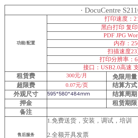
·
DocuCentre S211
打印速度：
2
黑白打印 复印
PDF JPG W
内存：25
功能
/
配置
扫描速度
2
打印分辨率：600
接口：USB2.0高速
租赁费
300元/月
免限用量
超限费
结算方式
0.07元/页
595*580*484mm
外观尺寸
结算周期
押金
租赁期限
备注
1.免费送货，安装，调试，培训
2.全额开具发票
售后服务